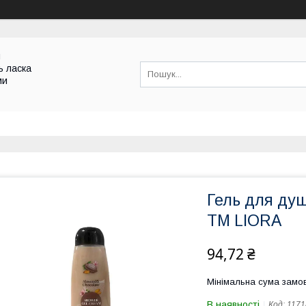
и
ь ласка
ми
Гель для душ
ТМ LIORA
94,72 ₴
Мінімальна сума замов
В наявності
Код:
1171