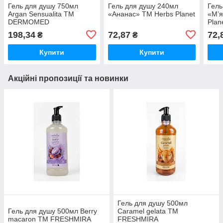
Гель для душу 750мл
Гель для душу 240мл
Гель
Argan Sensualita ТМ
«Ананас» ТМ Herbs Planet
«М’я
DERMOMED
Plan
198,34
72,87
72,
₴
₴
Купити
Купити
Акційні пропозиції та новинки
Гель для душу 500мл
Гель для душу 500мл Berry
Caramel gelata ТМ
macaron ТМ FRESHMIRA
FRESHMIRA