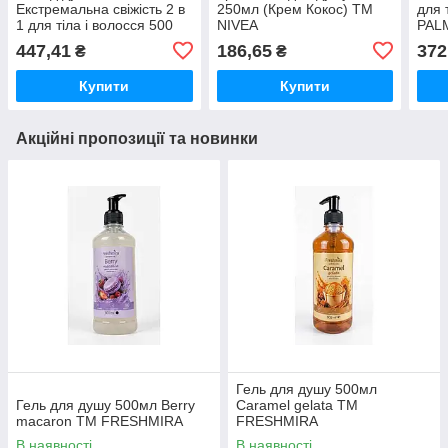
Екстремальна свіжість 2 в
250мл (Крем Кокос) ТМ
для 
1 для тіла і волосся 500
NIVEA
PAL
мл ТМ Nivea
447,41
186,65
372
₴
₴
Купити
Купити
Акційні пропозиції та новинки
Гель для душу 500мл
Гель для душу 500мл Berry
Caramel gelata ТМ
macaron ТМ FRESHMIRA
FRESHMIRA
В наявності
В наявності