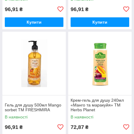
96,91
96,91
₴
₴
Купити
Купити
Крем-гель для душу 240мл
Гель для душу 500мл Mango
«Манго та маракуйя» ТМ
sorbet ТМ FRESHMIRA
Herbs Planet
В наявності
В наявності
96,91
72,87
₴
₴