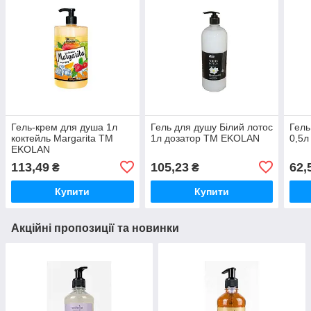
Гель-крем для душа 1л
Гель для душу Білий лотос
Гель
коктейль Margarita ТМ
1л дозатор ТМ EKOLAN
0,5л
EKOLAN
113,49
105,23
62,
₴
₴
Купити
Купити
Акційні пропозиції та новинки