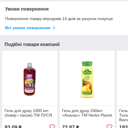
Умови повернення
Повернення товару впродовж 14 днів за рахунок покупця
Всі умови повернення
Подібні товари компанії
Гель для душу 1000 мл
Гель для душу 240мл
Гель
(Iнжир i папая) ТМ ПУСЯ
«Ананас» ТМ Herbs Planet
Тоск
Bian
93,09
72,87
193
₴
₴