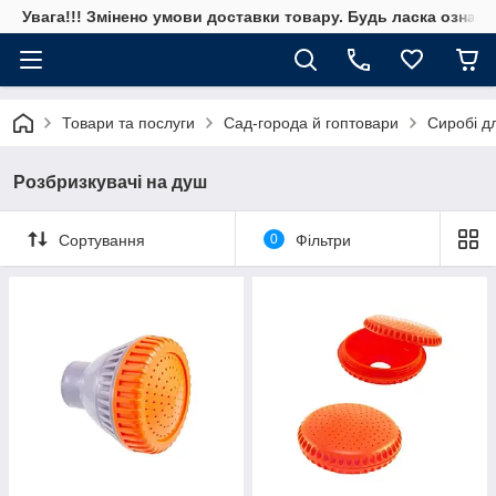
Увага!!! Змінено умови доставки товару. Будь ласка ознай
Товари та послуги
Сад-города й гоптовари
Сиробі д
Розбризкувачі на душ
Сортування
0
Фільтри