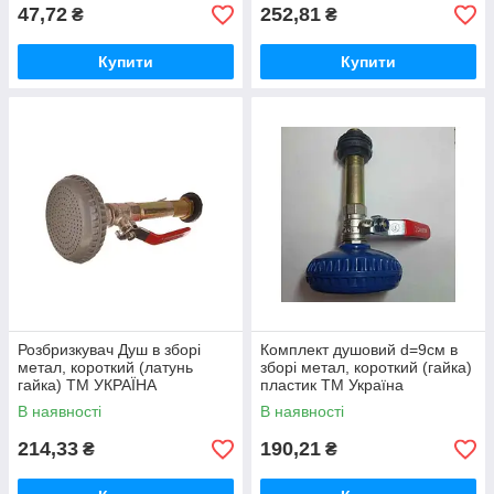
47,72
252,81
₴
₴
Купити
Купити
Розбризкувач Душ в зборі
Комплект душовий d=9см в
метал, короткий (латунь
зборі метал, короткий (гайка)
гайка) ТМ УКРАЇНА
пластик ТМ Україна
В наявності
В наявності
214,33
190,21
₴
₴