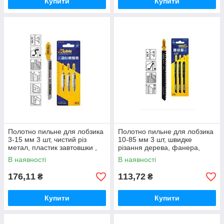
Купити
Купити
Полотно пильне для лобзика
Полотно пильне для лобзика
3-15 мм 3 шт, чистий різ
10-85 мм 3 шт, швидке
метал, пластик завтовшки ,
різання дерева, фанера,
зуб 3.0, T127D ТМ Kubis
ДСП товщиною , крок зуба
В наявності
В наявності
4.0, T344D
176,11
113,72
₴
₴
Купити
Купити