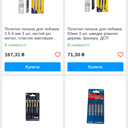
Полотно пильне для лобзика
Полотно пильне для лобзика
2.5-6 мм 3 шт, чистий різ
50мм 3 шт, швидке різання
метал, пластик завтовшки ,
дерева, фанера, ДСП
зуб 1.2, T118A ТМ Kubis
товщиною до , крок зуба 4.0 -
В наявності
В наявності
5.2, T144D ТМ Kubis
167,31
71,30
₴
₴
Купити
Купити