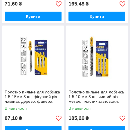
71,60
165,48
₴
₴
Купити
Купити
Полотно пильне для лобзика
Полотно пильне для лобзика
1.5-15мм 3 шт, фігурний різ
1.5-10 мм 3 шт, чистий різ
ламінат, дерево, фанера,
метал, пластик завтовшки,
ДСП, пластик , зуб 1.25,
зуб 1.2-2.5, T123X Progres
В наявності
В наявності
ТМ
87,10
185,26
₴
₴