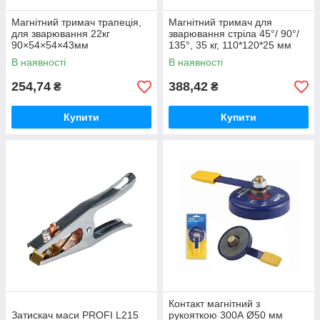
Магнітний тримач трапеція,
Магнітний тримач для
для зварювання 22кг
зварювання стріла 45°/ 90°/
90×54×54×43мм
135°, 35 кг, 110*120*25 мм
(30,45,60,90,75,135°) ТМ
ТМ Kubis
В наявності
В наявності
SIGMA
254,74
388,42
₴
₴
Купити
Купити
Контакт магнітний з
Затискач маси PROFI L215
рукояткою 300А Ø50 мм