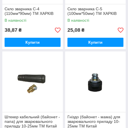
Скло зварника С-4
Скло зварника С-5
(110мм*90мм) ТМ ХАРКІВ
(100мм*50мм) ТМ ХАРКІВ
В наявності
В наявності
38,87
25,08
₴
₴
Купити
Купити
Штекер кабельний (байонет -
Гніздо (байонет - мама) для
папа) для зварювального
зварювального приладу 10-
приладу 10-25мм ТМ Китай
25мм ТМ Китай