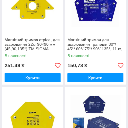
Магнітний тримач стріла, для
Магнітний тримач для
зварювання 22кг 90×90 мм
зварювання трапеція 30°/
(45,90,135°) ТМ SIGMA
45°/ 60°/ 75°/ 90°/ 135°, 11 кг,
100*68*14 мм ТМ Kubis
В наявності
В наявності
251,49
150,73
₴
₴
Купити
Купити