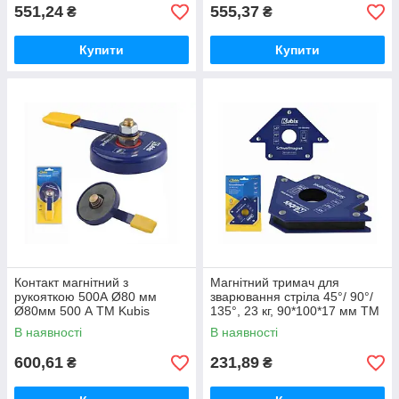
551,24
555,37
₴
₴
Купити
Купити
Контакт магнітний з
Магнітний тримач для
рукояткою 500А Ø80 мм
зварювання стріла 45°/ 90°/
Ø80мм 500 А ТМ Kubis
135°, 23 кг, 90*100*17 мм ТМ
Kubis
В наявності
В наявності
600,61
231,89
₴
₴