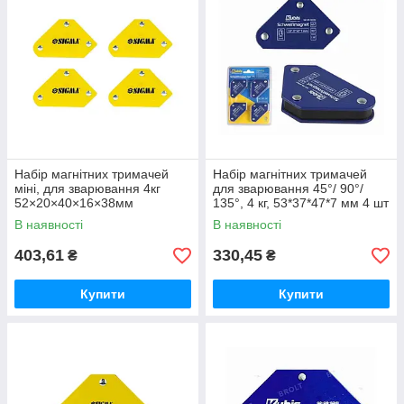
Набір магнітних тримачей
Набір магнітних тримачей
міні, для зварювання 4кг
для зварювання 45°/ 90°/
52×20×40×16×38мм
135°, 4 кг, 53*37*47*7 мм 4 шт
(45,90,135°) 4шт ТМ SIGMA
ТМ Kubis
В наявності
В наявності
403,61
330,45
₴
₴
Купити
Купити