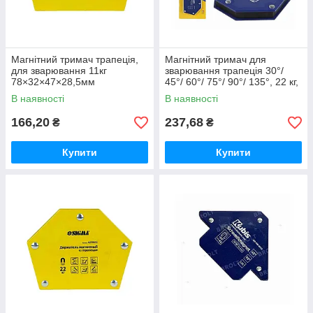
Магнітний тримач трапеція,
Магнітний тримач для
для зварювання 11кг
зварювання трапеція 30°/
78×32×47×28,5мм
45°/ 60°/ 75°/ 90°/ 135°, 22 кг,
(30,45,60,90,75,135°) ТМ
115*90*17 мм ТМ Kubis
В наявності
В наявності
SIGMA
166,20
237,68
₴
₴
Купити
Купити