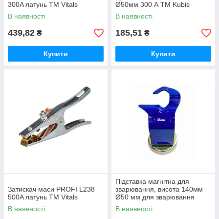
300A латунь ТМ Vitals
Ø50мм 300 А ТМ Kubis
В наявності
В наявності
439,82
185,51
₴
₴
Купити
Купити
Підставка магнітна для
Затискач маси PROFI L238
зварювання, висота 140мм
500A латунь ТМ Vitals
Ø50 мм для зварювання
Ø50мм висота 140 мм ТМ
В наявності
В наявності
Kubis