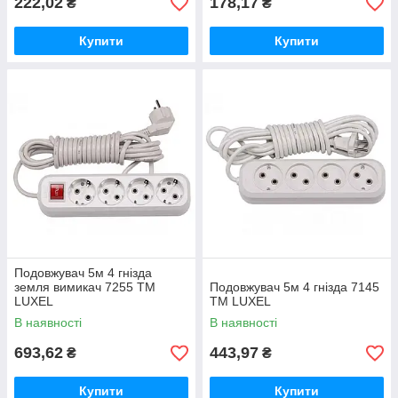
222,02
178,17
₴
₴
Купити
Купити
Подовжувач 5м 4 гнізда
земля вимикач 7255 ТМ
Подовжувач 5м 4 гнізда 7145
LUXEL
ТМ LUXEL
В наявності
В наявності
693,62
443,97
₴
₴
Купити
Купити