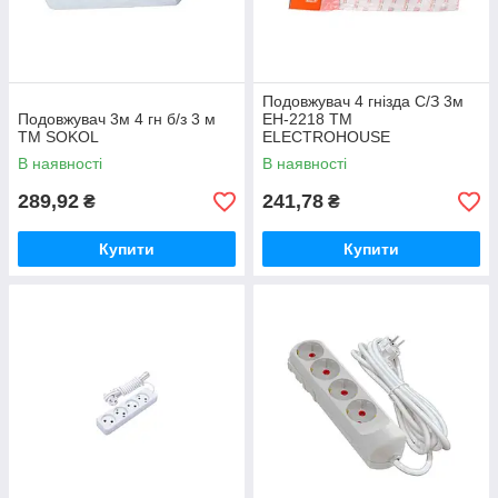
Подовжувач 4 гнізда С/З 3м
Подовжувач 3м 4 гн б/з 3 м
ЕН-2218 ТМ
ТМ SOKOL
ELECTROHOUSE
В наявності
В наявності
289,92
241,78
₴
₴
Купити
Купити