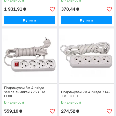
В наявності
В наявності
1 931,91
378,44
₴
₴
Купити
Купити
Подовжувач 3м 4 гнізда
земля вимикач 7253 ТМ
Подовжувач 2м 4 гнізда 7142
LUXEL
ТМ LUXEL
В наявності
В наявності
559,19
274,52
₴
₴