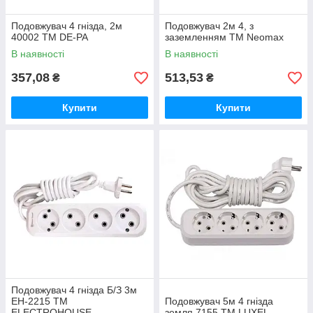
Подовжувач 4 гнізда, 2м
Подовжувач 2м 4, з
40002 ТМ DE-PA
заземленням ТМ Neomax
В наявності
В наявності
357,08
513,53
₴
₴
Купити
Купити
Подовжувач 4 гнізда Б/З 3м
ЕН-2215 ТМ
Подовжувач 5м 4 гнізда
ELECTROHOUSE
земля 7155 ТМ LUXEL