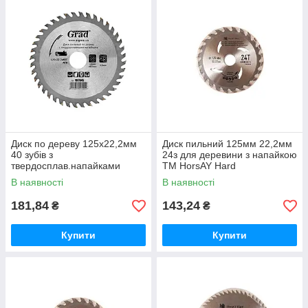
Диск по дереву 125х22,2мм
Диск пильний 125мм 22,2мм
40 зубів з
24з для деревини з напайкою
твердосплав.напайками
ТМ HorsAY Hard
1957045 ТМ GRAD
В наявності
В наявності
181,84
143,24
₴
₴
Купити
Купити